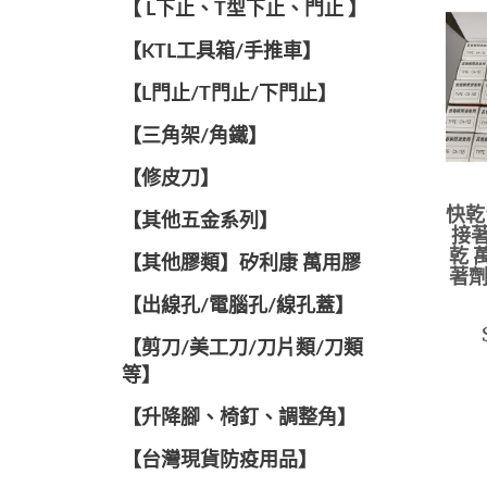
【 L下止、T型下止、門止 】
【KTL工具箱/手推車】
【L門止/T門止/下門止】
【三角架/角鐵】
【修皮刀】
快乾
【其他五金系列】
接著
乾 
【其他膠類】矽利康 萬用膠
著劑
【出線孔/電腦孔/線孔蓋】
【剪刀/美工刀/刀片類/刀類
等】
【升降腳、椅釘、調整角】
【台灣現貨防疫用品】