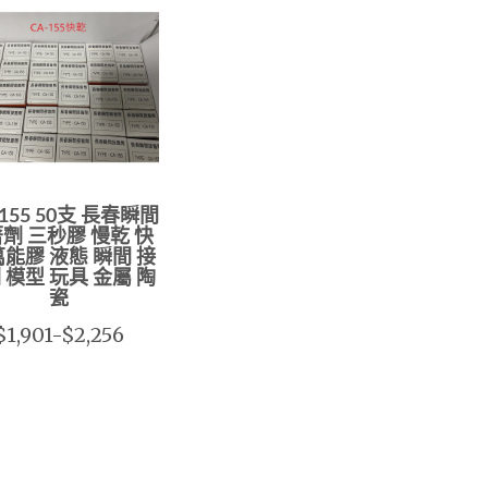
155 50支 長春瞬間
劑 三秒膠 慢乾 快
萬能膠 液態 瞬間 接
 模型 玩具 金屬 陶
瓷
$1,901-$2,256