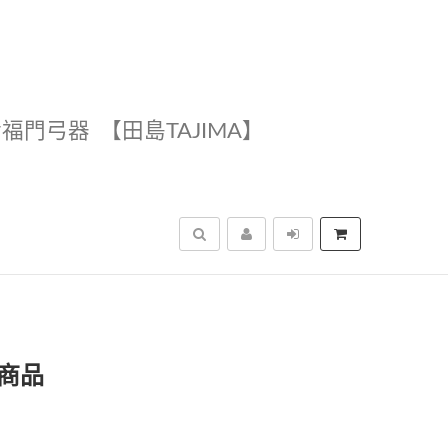
幸福門弓器
【田島TAJIMA】
搜尋
商品