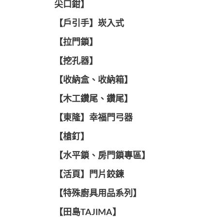
尖口鉗】
【戶引手】崁入式
【拉門鎖】
【挖孔器】
【收納盒、收納箱】
【木工鑽尾、鑽尾】
【東隆】幸福門弓器
【槍釘】
【水平鎖、房門鎖專區】
【活頁】門片鉸鍊
【特殊廚具用品系列】
【田島TAJIMA】