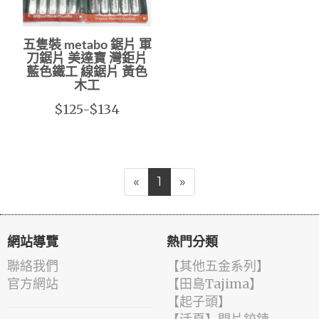
五隻裝 metabo 鋸片 軍
刀鋸片 美達寶 灣鉅片
藍色鐵工 線鋸片 黃色
木工
$125-$134
«
1
»
網站導覽
熱門分類
聯絡我們
【其他五金系列】
官方網站
【田島Tajima】
【起子頭】