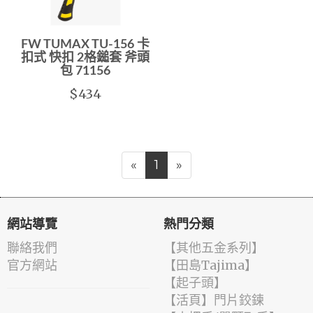
FW TUMAX TU-156 卡
扣式 快扣 2格鎚套 斧頭
包 71156
$434
«
1
»
網站導覽
熱門分類
聯絡我們
【其他五金系列】
官方網站
【田島Tajima】
【起子頭】
【活頁】門片鉸鍊