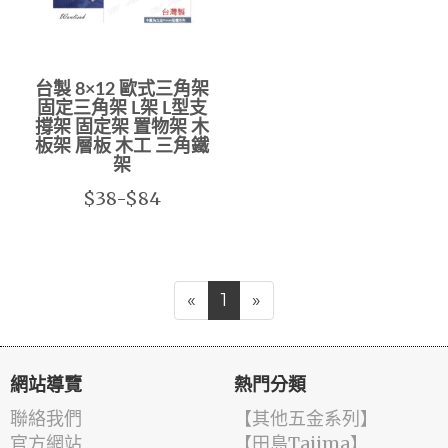
台製 8×12 歐式三角架
固定三角架 L架 L型支
撐架 固定架 置物架 木
板架 層板 木工 三角鐵
架
$38-$84
«
1
»
網站導覽
熱門分類
聯絡我們
【其他五金系列】
官方網站
【田島Tajima】