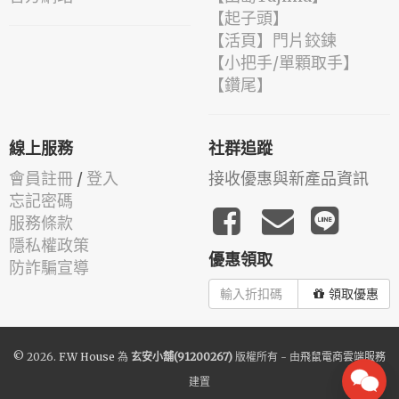
【起子頭】
【活頁】門片鉸鍊
【小把手/單顆取手】
【鑽尾】
線上服務
社群追蹤
會員註冊
/
登入
接收優惠與新產品資訊
忘記密碼
服務條款
隱私權政策
優惠領取
防詐騙宣導
領取優惠
© 2026.
F.W House
為
玄安小舖(91200267)
版權所有 - 由
飛鼠電商雲端服務
建置