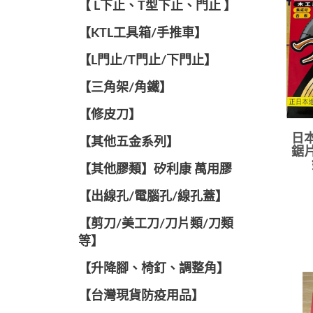
【 L下止、T型下止、門止 】
【KTL工具箱/手推車】
【L門止/T門止/下門止】
【三角架/角鐵】
【修皮刀】
日本
【其他五金系列】
鋸片
【其他膠類】矽利康 萬用膠
【出線孔/電腦孔/線孔蓋】
【剪刀/美工刀/刀片類/刀類
等】
【升降腳、椅釘、調整角】
【台灣現貨防疫用品】