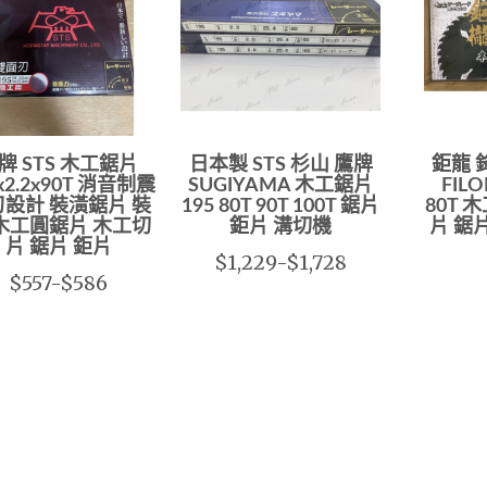
牌 STS 木工鋸片
日本製 STS 杉山 鷹牌
鉅龍 
x2.2x90T 消音制震
SUGIYAMA 木工鋸片
FILO
設計 裝潢鋸片 裝
195 80T 90T 100T 鋸片
80T 
木工圓鋸片 木工切
鉅片 溝切機
片 鋸
片 鋸片 鉅片
$1,229-$1,728
$557-$586