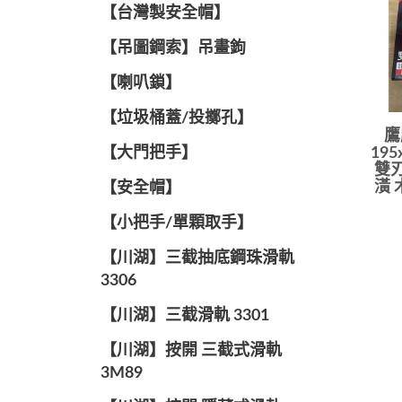
【台灣製安全帽】
【吊圖鋼索】吊畫鉤
【喇叭鎖】
【垃圾桶蓋/投擲孔】
鷹
【大門把手】
195
雙刃
潢 
【安全帽】
【小把手/單顆取手】
【川湖】三截抽底鋼珠滑軌
3306
【川湖】三截滑軌 3301
【川湖】按開 三截式滑軌
3M89