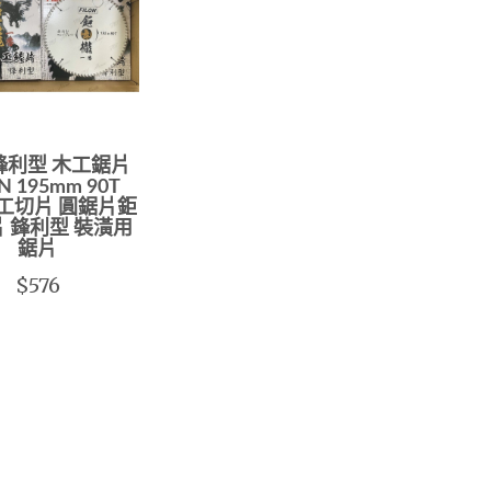
鋒利型 木工鋸片
N 195mm 90T
木工切片 圓鋸片鉅
片 鋒利型 裝潢用
鋸片
$576