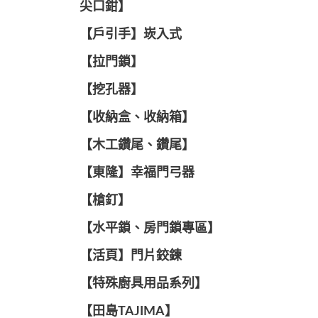
尖口鉗】
【戶引手】崁入式
【拉門鎖】
【挖孔器】
【收納盒、收納箱】
【木工鑽尾、鑽尾】
【東隆】幸福門弓器
【槍釘】
【水平鎖、房門鎖專區】
【活頁】門片鉸鍊
【特殊廚具用品系列】
【田島TAJIMA】