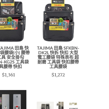
AJIMA 田島 快
TAJIMA 田島 SFKBN-
袋腰袋(小) 腰帶
DK2L 快拆 快扣 大型
工具 安全掛勾
電工腰袋 特殊表布 超
N-KG2S 工具袋
耐磨 工具袋 快扣腰帶
具腰帶 快扣
工具腰袋
$1,361
$1,272