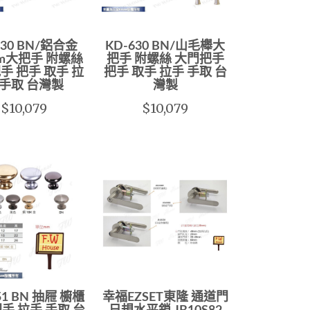
630 BN/鋁合金
KD-630 BN/山毛櫸大
mm大把手 附螺絲
把手 附螺絲 大門把手
手 把手 取手 拉
把手 取手 拉手 手取 台
 手取 台灣製
灣製
$10,079
$10,079
1 BN 抽屜 櫥櫃
幸福EZSET東隆 通道門