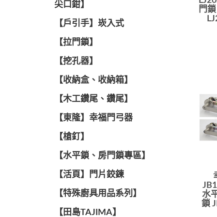
LJ2
尖口鉗】
門鎖 
LJ
【戶引手】崁入式
【拉門鎖】
【挖孔器】
【收納盒、收納箱】
【木工鑽尾、鑽尾】
【東隆】幸福門弓器
【槍釘】
【水平鎖、房門鎖專區】
【活頁】門片鉸鍊
JB
【特殊廚具用品系列】
水平
鎖 J
【田島TAJIMA】