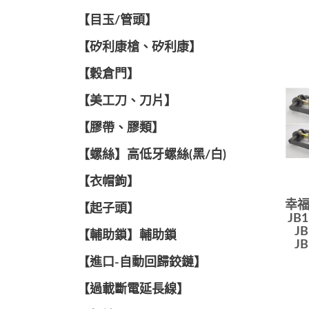
【目玉/管頭】
【矽利康槍、矽利康】
【穀倉門】
【美工刀、刀片】
【膠帶、膠類】
【螺絲】高低牙螺絲(黑/白)
【衣帽鉤】
幸福
【起子頭】
JB
JB
【輔助鎖】輔助鎖
JB
【進口-自動回歸鉸鏈】
【過載斷電延長線】