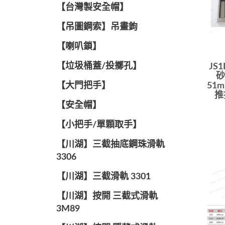
【台灣製安全帽】
【吊圖鋼索】吊畫鉤
【喇叭鎖】
【垃圾桶蓋/投擲孔】
JS
砂
【大門把手】
51
推
【安全帽】
【小把手/單顆取手】
【川湖】三截抽底鋼珠滑軌
3306
【川湖】三截滑軌 3301
【川湖】按開 三截式滑軌
3M89