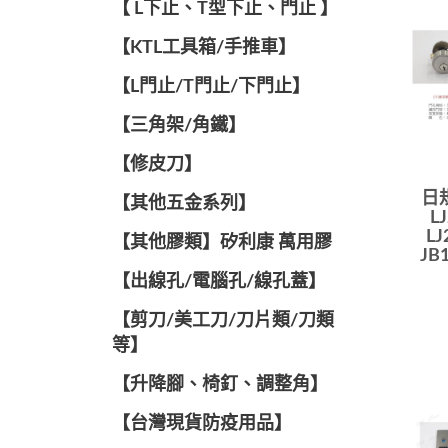
【 L下止、T型下止、門止 】
【KTL工具箱/手推車】
【L門止/T門止/下門止】
【三角架/角鐵】
【修皮刀】
日規
【其他五金系列】
L
LJ
【其他膠類】矽利康 萬用膠
JB
【出線孔/電腦孔/線孔蓋】
【剪刀/美工刀/刀片類/刀類
等】
【升降腳、椅釘、調整角】
【台灣現貨防疫用品】