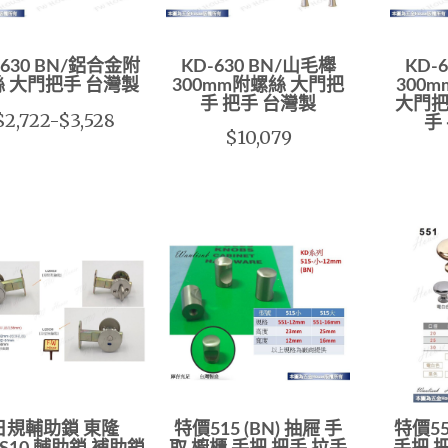
-630 BN/鋁合金附
KD-630 BN/山毛櫸
KD-
 大門把手 台灣製
300mm附螺絲 大門把
300
手 把手 台灣製
大門把
$2,722-$3,528
手
$10,079
日規輔助鎖 東隆
特價515 (BN) 抽屜 手
特價55