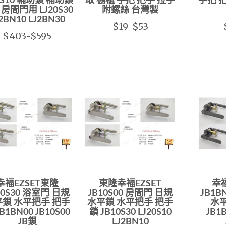
0S10 輔助鎖 補助鎖
取 櫥櫃 手把 把手 拉手
手把 
房間門用 LJ20S30
附螺絲 台灣製
2BN10 LJ2BN30
$19-$53
$403-$595
幸福EZSET東隆
東隆幸福EZSET
幸福
10S30 浴室門 日規
JB10S00 房間門 日規
JB1
鎖 水平把手 把手
水平鎖 水平把手 把手
水
B1BN00 JB10S00
鎖 JB10S30 LJ20S10
JB1B
JB鎖
LJ2BN10