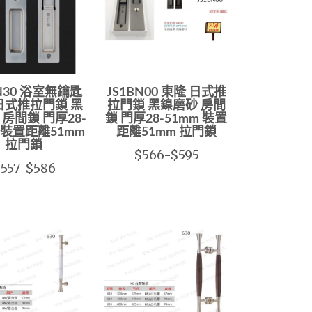
BN30 浴室無鑰匙
JS1BN00 東隆 日式推
日式推拉門鎖 黑
拉門鎖 黑鎳磨砂 房間
 房間鎖 門厚28-
鎖 門厚28-51mm 裝置
m 裝置距離51mm
距離51mm 拉門鎖
拉門鎖
$566-$595
557-$586