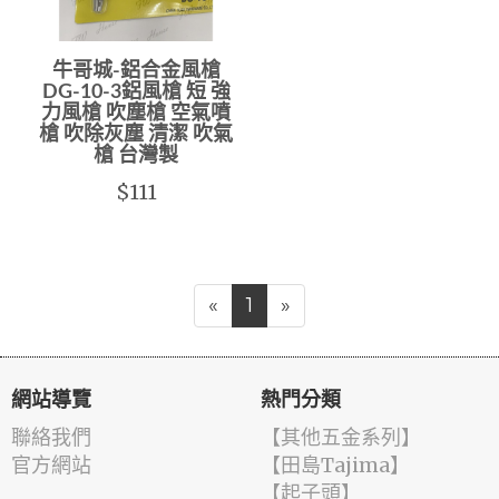
牛哥城-鋁合金風槍
DG-10-3鋁風槍 短 強
力風槍 吹塵槍 空氣噴
槍 吹除灰塵 清潔 吹氣
槍 台灣製
$111
«
1
»
網站導覽
熱門分類
聯絡我們
【其他五金系列】
官方網站
【田島Tajima】
【起子頭】