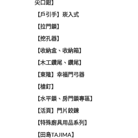
尖口鉗】
【戶引手】崁入式
【拉門鎖】
【挖孔器】
【收納盒、收納箱】
【木工鑽尾、鑽尾】
【東隆】幸福門弓器
【槍釘】
【水平鎖、房門鎖專區】
【活頁】門片鉸鍊
【特殊廚具用品系列】
【田島TAJIMA】