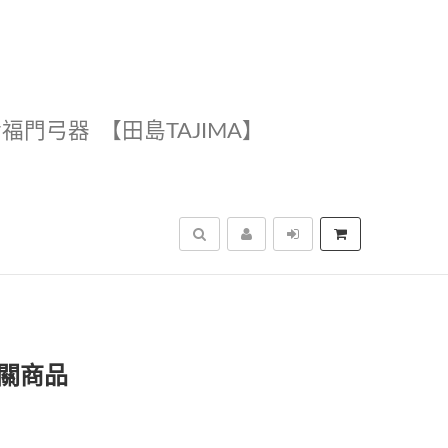
幸福門弓器
【田島TAJIMA】
搜尋
相關商品