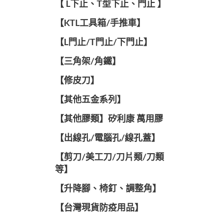
【 L下止、T型下止、門止 】
【KTL工具箱/手推車】
【L門止/T門止/下門止】
【三角架/角鐵】
【修皮刀】
【其他五金系列】
【其他膠類】矽利康 萬用膠
【出線孔/電腦孔/線孔蓋】
【剪刀/美工刀/刀片類/刀類
等】
【升降腳、椅釘、調整角】
【台灣現貨防疫用品】