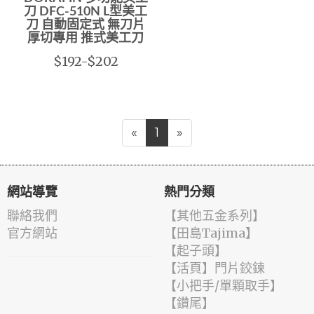
刀 DFC-510N L型美工
刀 自動固定式 無刀片
厚切專用 推式美工刀
$192-$202
«
1
»
網站導覽
熱門分類
聯絡我們
【其他五金系列】
官方網站
【田島Tajima】
【起子頭】
【活頁】門片鉸鍊
【小把手/單顆取手】
【鑽尾】