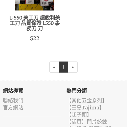
L-550 美工刀 超銳利美
工刀 品質保證 L550 事
務刀 刀
$22
«
1
»
網站導覽
熱門分類
聯絡我們
【其他五金系列】
官方網站
【田島Tajima】
【起子頭】
【活頁】門片鉸鍊