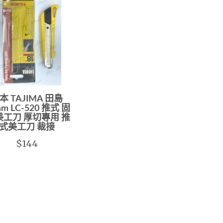
本 TAJIMA 田島
m LC-520 推式 固
美工刀 厚切專用 推
式美工刀 裁接
$144