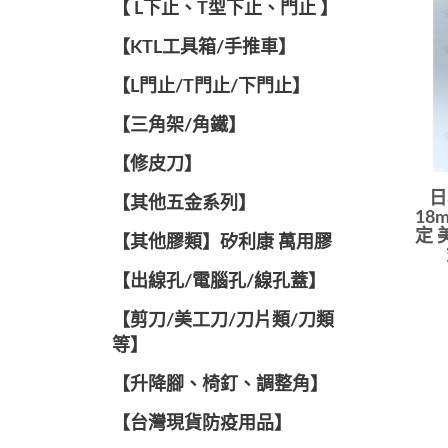
【 L下止、T型下止、門止 】
【KTL工具箱/手推車】
【L門止/T門止/下門止】
【三角架/角鐵】
【修皮刀】
日
【其他五金系列】
18m
定 
【其他膠類】矽利康 萬用膠
【出線孔/電腦孔/線孔蓋】
【剪刀/美工刀/刀片類/刀類
等】
【升降腳、椅釘、調整角】
【台灣現貨防疫用品】