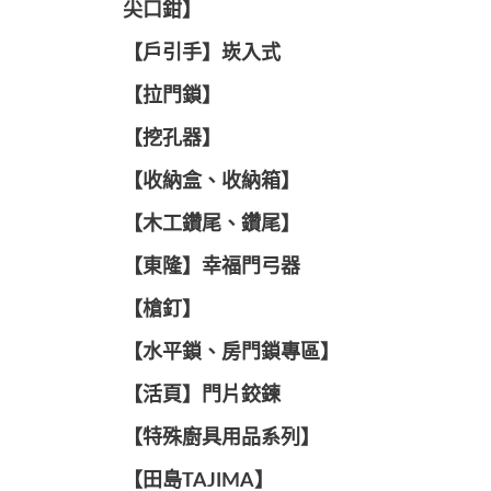
尖口鉗】
【戶引手】崁入式
【拉門鎖】
【挖孔器】
【收納盒、收納箱】
【木工鑽尾、鑽尾】
【東隆】幸福門弓器
【槍釘】
【水平鎖、房門鎖專區】
【活頁】門片鉸鍊
【特殊廚具用品系列】
【田島TAJIMA】