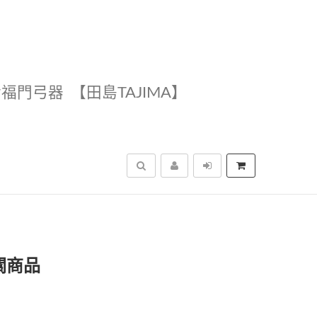
幸福門弓器
【田島TAJIMA】
搜尋
關商品