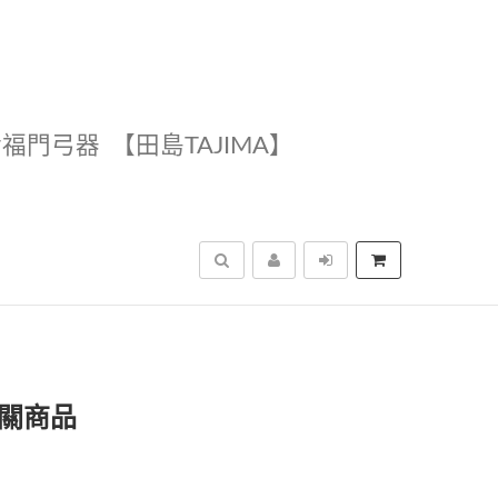
幸福門弓器
【田島TAJIMA】
搜尋
相關商品