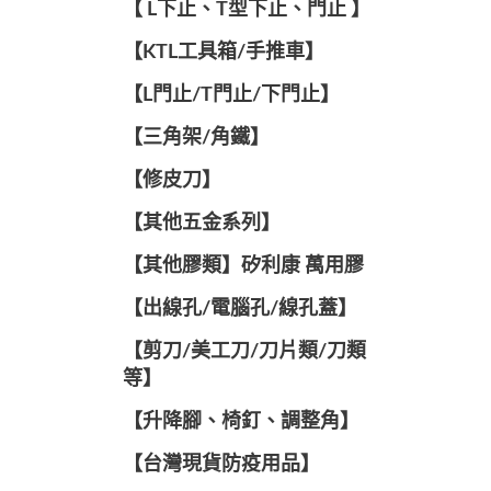
【 L下止、T型下止、門止 】
【KTL工具箱/手推車】
【L門止/T門止/下門止】
【三角架/角鐵】
【修皮刀】
【其他五金系列】
【其他膠類】矽利康 萬用膠
【出線孔/電腦孔/線孔蓋】
【剪刀/美工刀/刀片類/刀類
等】
【升降腳、椅釘、調整角】
【台灣現貨防疫用品】