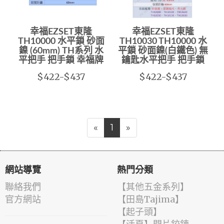
幸福EZSET東隆
幸福EZSET東隆
TH10000 水平鎖 砂面
TH10030 TH10000 水
鎳 (60mm) TH系列 水
平鎖 砂面鎳(白鐵色) 無
平把手 把手鎖 幸福牌
鑰匙水平把手 把手鎖
$422-$437
$422-$437
«
1
»
網站導覽
熱門分類
聯絡我們
【其他五金系列】
官方網站
【田島Tajima】
【起子頭】