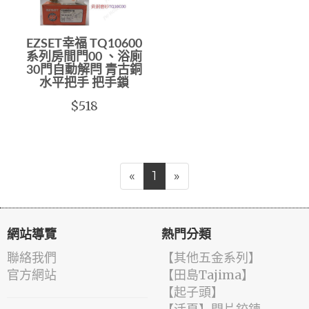
EZSET幸福 TQ10600
系列房間門00 、浴廁
30門自動解閂 青古銅
水平把手 把手鎖
$518
«
1
»
網站導覽
熱門分類
聯絡我們
【其他五金系列】
官方網站
【田島Tajima】
【起子頭】