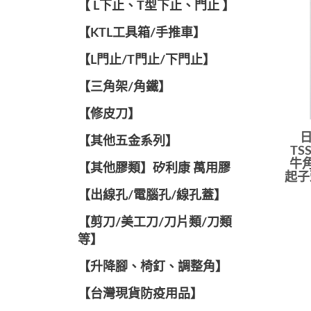
【 L下止、T型下止、門止 】
【KTL工具箱/手推車】
【L門止/T門止/下門止】
【三角架/角鐵】
【修皮刀】
日
【其他五金系列】
TS
牛角
【其他膠類】矽利康 萬用膠
起子
【出線孔/電腦孔/線孔蓋】
【剪刀/美工刀/刀片類/刀類
等】
【升降腳、椅釘、調整角】
【台灣現貨防疫用品】