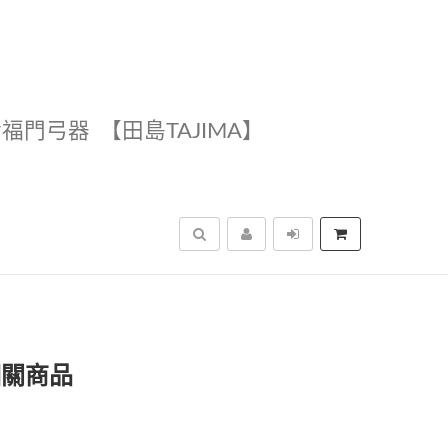
幸福門弓器
【田島TAJIMA】
搜尋
相關商品