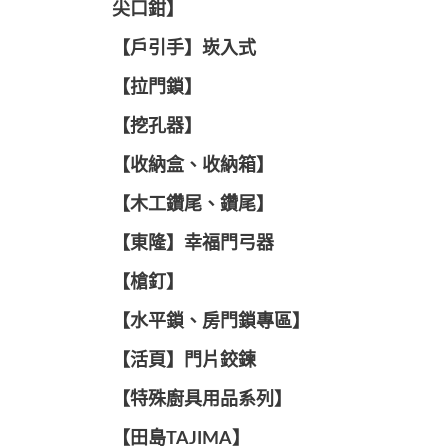
尖口鉗】
【戶引手】崁入式
【拉門鎖】
【挖孔器】
【收納盒、收納箱】
【木工鑽尾、鑽尾】
【東隆】幸福門弓器
【槍釘】
【水平鎖、房門鎖專區】
【活頁】門片鉸鍊
【特殊廚具用品系列】
【田島TAJIMA】