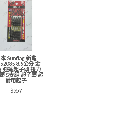
本 Sunflag 新龜
S52085 8.5公分 金
 強鐵起子頭 扭力
頭 5支組 起子頭 超
耐用起子
$557