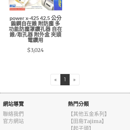
power x-425 42.5 公分
鎢鋼自在錐 附防塵 多
功能防塵罩鑽孔器 自在
錐/取孔器 附外盒 夾頭
電鑽用
$3,024
«
1
»
網站導覽
熱門分類
聯絡我們
【其他五金系列】
官方網站
【田島Tajima】
【起子頭】