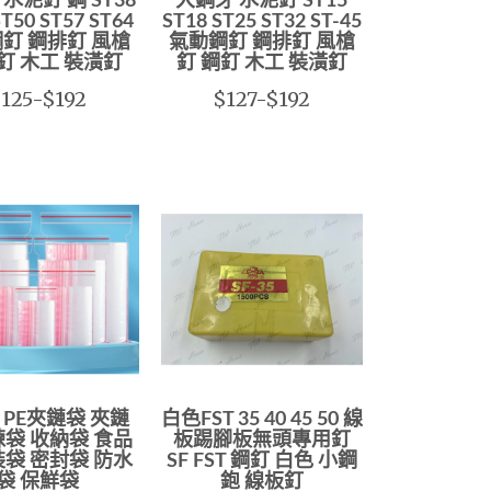
水泥釘 鋼 ST38
大鋼牙 水泥釘 ST15
ST50 ST57 ST64
ST18 ST25 ST32 ST-45
釘 鋼排釘 風槍
氣動鋼釘 鋼排釘 風槍
釘 木工 裝潢釘
釘 鋼釘 木工 裝潢釘
125-$192
$127-$192
號 PE夾鏈袋 夾鏈
白色FST 35 40 45 50 線
鍊袋 收納袋 食品
板踢腳板無頭專用釘
裝袋 密封袋 防水
SF FST 鋼釘 白色 小鋼
袋 保鮮袋
鉋 線板釘