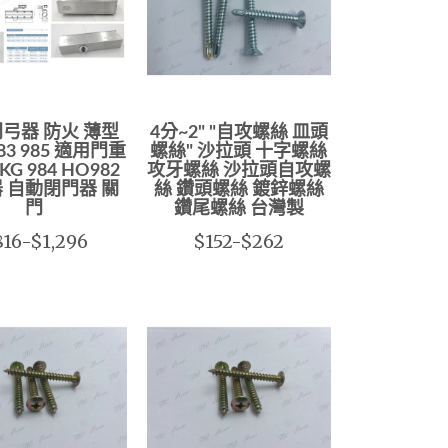
弓器 防火 薄型
4分~2" "自攻螺絲 皿頭
983 985 適用門重
螺絲" 沙拉頭 十字螺絲
KG 984 HO982
攻牙螺絲 沙拉頭自攻螺
 自動閉門器 關
絲 鑽頭螺絲 鍍鋅螺絲
門
鑽尾螺絲 台灣製
816-$1,296
$152-$262