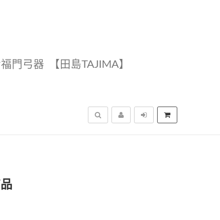
幸福門弓器
【田島TAJIMA】
搜尋
商品