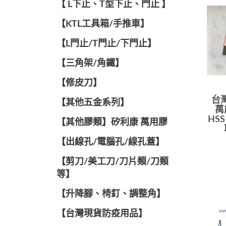
【 L下止、T型下止、門止 】
【KTL工具箱/手推車】
【L門止/T門止/下門止】
【三角架/角鐵】
【修皮刀】
台
【其他五金系列】
萬
HSS
【其他膠類】矽利康 萬用膠
【出線孔/電腦孔/線孔蓋】
【剪刀/美工刀/刀片類/刀類
等】
【升降腳、椅釘、調整角】
【台灣現貨防疫用品】