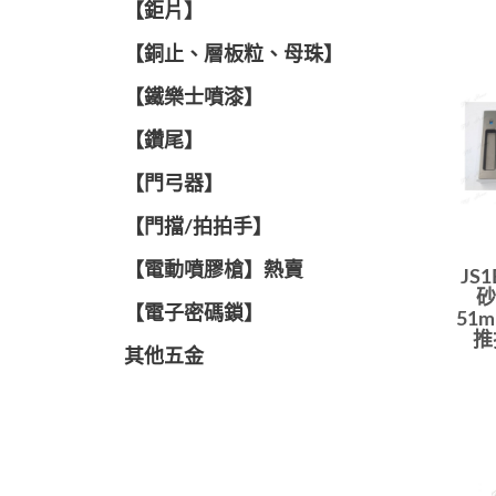
【鉅片】
【銅止、層板粒、母珠】
【鐵樂士噴漆】
【鑽尾】
【門弓器】
【門擋/拍拍手】
【電動噴膠槍】熱賣
JS
砂
【電子密碼鎖】
51
推
其他五金