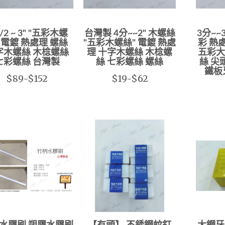
1/2 ~ 3" "五彩木螺
台灣製 4分~~2" 木螺絲
3分~~
 電鍍 熱處理 螺絲
"五彩木螺絲" 電鍍 熱處
彩 熱
字木螺絲 木棯螺絲
理 十字木螺絲 木棯螺
五彩大
七彩螺絲 台灣製
絲 七彩螺絲 螺絲
絲 尖
鐵板
$89-$152
$19-$62