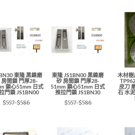
1BN30 東隆 黑鎳磨
東隆 JS1BN00 黑鎳磨
木材樹
 房間鎖 門厚28-
砂 房間鎖 門厚28-
TP9
mm 鎖心51mm 日式
51mm 鎖心51mm 日式
皮刀 
拉門鎖 JS1BN00
推拉門鎖 JS1BN30
石 水泥
$557-$586
$557-$586