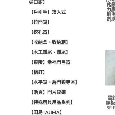
竹柄
尖口鉗】
豬鬃
力膠
【戶引手】崁入式
刷 
劑刷
【拉門鎖】
【挖孔器】
【收納盒、收納箱】
【木工鑽尾、鑽尾】
【東隆】幸福門弓器
【槍釘】
【水平鎖、房門鎖專區】
【活頁】門片鉸鍊
黑釘 
【特殊廚具用品系列】
線板
SF
【田島TAJIMA】