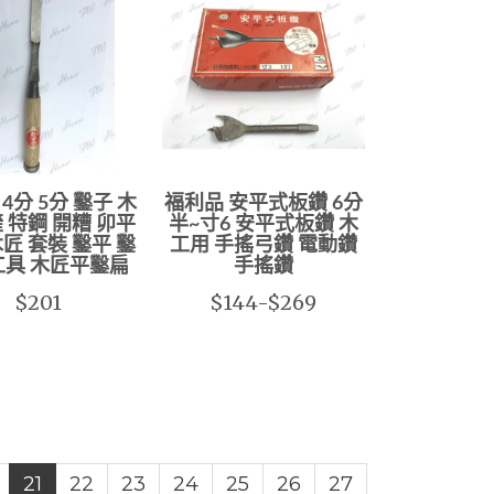
4分 5分 鑿子 木
福利品 安平式板鑽 6分
鏟 特鋼 開糟 卯平
半~寸6 安平式板鑽 木
木匠 套裝 鑿平 鑿
工用 手搖弓鑽 電動鑽
工具 木匠平鑿扁
手搖鑽
$201
$144-$269
21
22
23
24
25
26
27