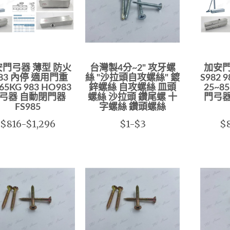
門弓器 薄型 防火
台灣製4分~2" 攻牙螺
加安門
983 內停 適用門重
絲 "沙拉頭自攻螺絲" 鍍
S982 
65KG 983 HO983
鋅螺絲 自攻螺絲 皿頭
25~85
弓器 自動閉門器
螺絲 沙拉頭 鑽尾螺 十
門弓器
FS985
字螺絲 鑽頭螺絲
$816-$1,296
$1-$3
$