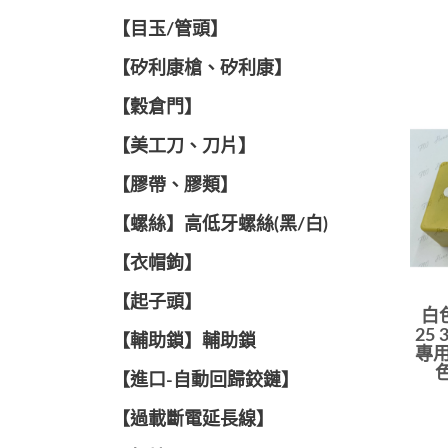
【目玉/管頭】
【矽利康槍、矽利康】
【穀倉門】
【美工刀、刀片】
【膠帶、膠類】
【螺絲】高低牙螺絲(黑/白)
【衣帽鉤】
【起子頭】
白色
25
【輔助鎖】輔助鎖
專用
【進口-自動回歸鉸鏈】
【過載斷電延長線】