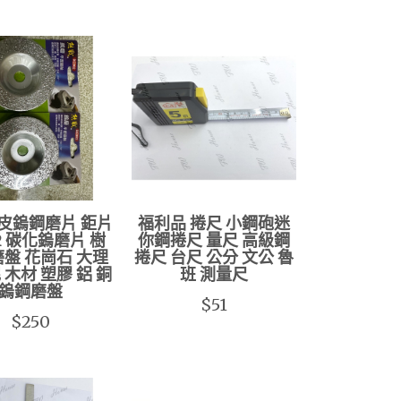
皮鎢鋼磨片 鉅片
福利品 捲尺 小鋼砲迷
62 碳化鎢磨片 樹
你鋼捲尺 量尺 高級鋼
磨盤 花崗石 大理
捲尺 台尺 公分 文公 魯
 木材 塑膠 鋁 銅
班 測量尺
鎢鋼磨盤
$51
$250