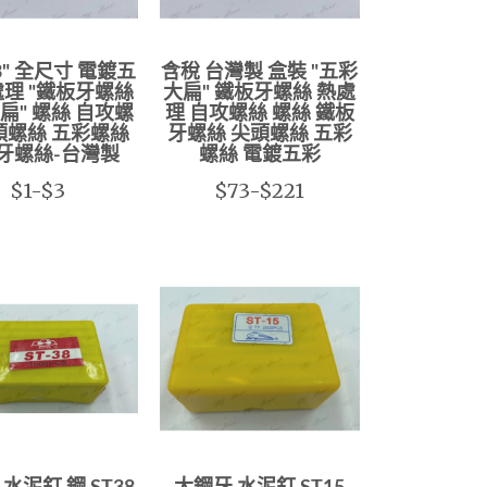
3" 全尺寸 電鍍五
含稅 台灣製 盒裝 "五彩
處理 "鐵板牙螺絲
大扁" 鐵板牙螺絲 熱處
扁" 螺絲 自攻螺
理 自攻螺絲 螺絲 鐵板
頭螺絲 五彩螺絲
牙螺絲 尖頭螺絲 五彩
牙螺絲-台灣製
螺絲 電鍍五彩
$1-$3
$73-$221