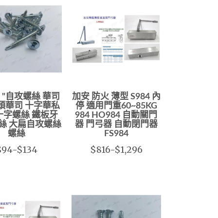
" "自攻螺絲 華司
加安 防火 薄型 S984 內
圓頭華司 十字華私
停 適用門重60~85KG
十字螺絲 鐵板牙
984 HO984 自動關門
絲 大扁自攻螺絲
器 門弓器 自動閉門器
螺絲
FS984
$94-$134
$816-$1,296