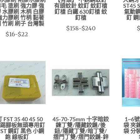
水膠刷 朔膠水膠刷
【有頭】 不銹鋼蚊釘
大鋼牙 
毛 塗刷 強力膠 強
有頭蚊針 蚊釘 蚊釘槍
ST45 
 水膠刷 木柄 白膠
釘槍 白鐵 630釘槍 蚊
氣動鋼
強力膠刷 竹柄 黏著
釘槍
釘 鋼
 竹刷 刷子 台灣製
$158-$240
$
$16-$22
FST 35 40 45 50
45-70-75mm 十字暗鉸
1~6
踢腳板無頭專用釘
鍊丁雙/隱藏鉸鏈/後
袋 夾
 FST 鋼釘 黑色 小鋼
鈕/隱藏丁雙/暗丁雙/
袋 分
鉋 線板釘
摺門丁雙/摺門鉸鏈-鋅