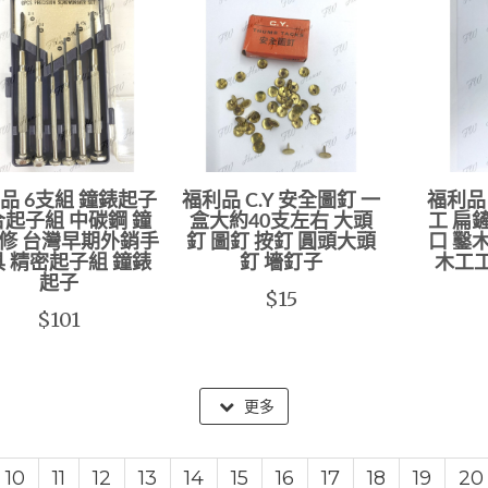
品 6支組 鐘錶起子
福利品 C.Y 安全圖釘 一
福利品 
起子組 中碳鋼 鐘
盒大約40支左右 大頭
工 扁
修 台灣早期外銷手
釘 圖釘 按釘 圓頭大頭
口 鑿
 精密起子組 鐘錶
釘 墻釘子
木工
起子
$15
$101
更多
10
11
12
13
14
15
16
17
18
19
20