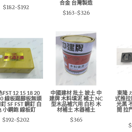
合金 台灣製造
$182-$192
$163-$326
FST 12 15 18 20
中國建材 批土 披土 中
東隆 J
 30 線板踢腳板無頭
建牌 木料填泥 補土 NC
式推拉門
釘 SF FST 鋼釘 白
型木品補穴用 白杉 木
光黑 
色 小鋼鉋 線板釘
材補土 木器補土
間 拉門
$192-$202
$365
$