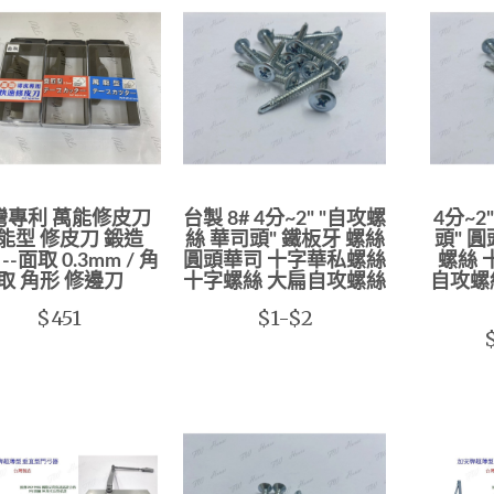
灣專利 萬能修皮刀
台製 8# 4分~2" "自攻螺
4分~2
能型 修皮刀 鍛造
絲 華司頭" 鐵板牙 螺絲
頭" 
 --面取 0.3mm / 角
圓頭華司 十字華私螺絲
螺絲 
取 角形 修邊刀
十字螺絲 大扁自攻螺絲
自攻螺
$451
$1-$2