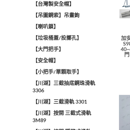
【台灣製安全帽】
【吊圖鋼索】吊畫鉤
【喇叭鎖】
【垃圾桶蓋/投擲孔】
加安
S
【大門把手】
40~
門
【安全帽】
【小把手/單顆取手】
【川湖】三截抽底鋼珠滑軌
3306
【川湖】三截滑軌 3301
【川湖】按開 三截式滑軌
3M89