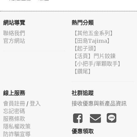
網站導覽
熱門分類
聯絡我們
【其他五金系列】
官方網站
【田島Tajima】
【起子頭】
【活頁】門片鉸鍊
【小把手/單顆取手】
【鑽尾】
線上服務
社群追蹤
會員註冊
/
登入
接收優惠與新產品資訊
忘記密碼
服務條款
隱私權政策
優惠領取
防詐騙宣導