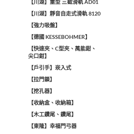
【川湖】重型 三截滑軌 AD01
【川湖】靜音自走式滑軌 8120
【強力吸盤】
【德國 KESSEBOHMER】
【快速夾、C型夾、萬能鉗、
尖口鉗】
【戶引手】崁入式
【拉門鎖】
【挖孔器】
【收納盒、收納箱】
【木工鑽尾、鑽尾】
【東隆】幸福門弓器