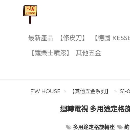
F.W House
最新產品
【修皮刀】
【德國 KESS
【鐵樂士噴漆】
其他五金
F.W HOUSE
【其他五金系列】
S1-
迴轉電視 多用途定格旋轉
多用途定格旋轉座
約