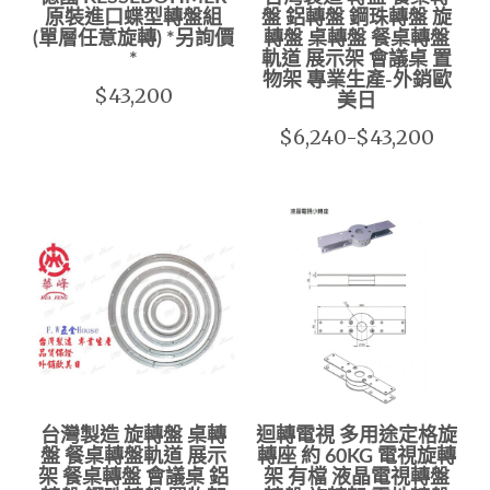
原裝進口蝶型轉盤組
盤 鋁轉盤 鋼珠轉盤 旋
(單層任意旋轉) *另詢價
轉盤 桌轉盤 餐桌轉盤
*
軌道 展示架 會議桌 置
物架 專業生產-外銷歐
$43,200
美日
$6,240-$43,200
台灣製造 旋轉盤 桌轉
迴轉電視 多用途定格旋
盤 餐桌轉盤軌道 展示
轉座 約 60KG 電視旋轉
架 餐桌轉盤 會議桌 鋁
架 有檔 液晶電視轉盤