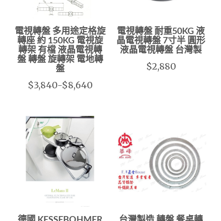
電視轉盤 多用途定格旋
電視轉盤 耐重50KG 液
轉座 約 150KG 電視旋
晶電視轉盤 7寸半 圓形
轉架 有檔 液晶電視轉
液晶電視轉盤 台灣製
盤 轉盤 旋轉架 電地轉
$2,880
盤
$3,840-$8,640
德國 KESSEBOHMER
台灣製造 轉盤 餐桌轉