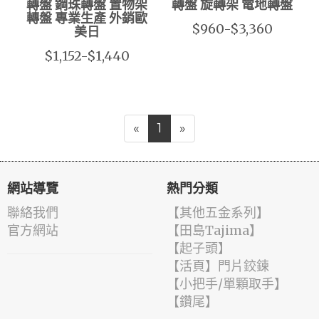
轉盤 鋼珠轉盤 置物架
轉盤 旋轉架 電地轉盤
轉盤 專業生產 外銷歐
$960-$3,360
美日
$1,152-$1,440
«
1
»
網站導覽
熱門分類
聯絡我們
【其他五金系列】
官方網站
【田島Tajima】
【起子頭】
【活頁】門片鉸鍊
【小把手/單顆取手】
【鑽尾】