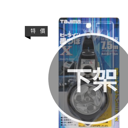
特 價
下架