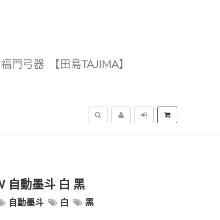
幸福門弓器
【田島TAJIMA】
搜尋
-W 自動墨斗 白 黑
自動墨斗
白
黑