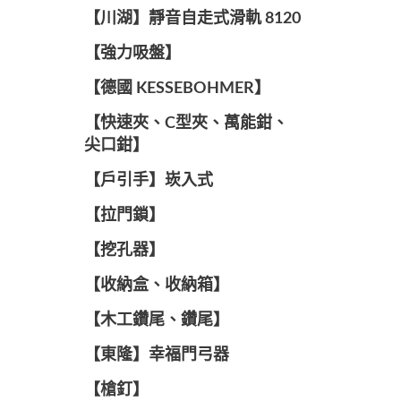
【川湖】靜音自走式滑軌 8120
【強力吸盤】
【德國 KESSEBOHMER】
【快速夾、C型夾、萬能鉗、
尖口鉗】
【戶引手】崁入式
【拉門鎖】
【挖孔器】
【收納盒、收納箱】
【木工鑽尾、鑽尾】
【東隆】幸福門弓器
【槍釘】