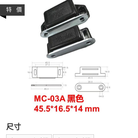
特 價
尺寸