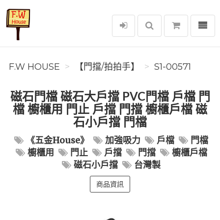
選單
F.W House
F.W HOUSE
【門擋/拍拍手】
S1-00571
磁石門檔 磁石大戶擋 PVC門檔 戶檔 門
檔 櫥櫃用 門止 戶擋 門擋 櫥櫃戶檔 磁
石小戶擋 門檔
《五金House》
加強吸力
戶檔
門檔
櫥櫃用
門止
戶擋
門擋
櫥櫃戶檔
磁石小戶擋
台灣製
商品資訊