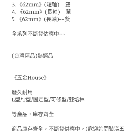
3. 《62mm》(短軸)--雙
4. 《62mm》(長軸)--單
5. 《62mm》(長軸)--雙
全系列不斷貨估應中~~
(台灣精品)熱銷品
《五金House》
歷久耐用
L型/T型/固定型/可條型/雙培林
等產品，庫存齊全
商品庫存齊全，不斷貨供應中。(歡迎詢問裝潢五