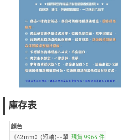
庫存表
顏色
《42mm》(短軸)--單
現貨 9964 件