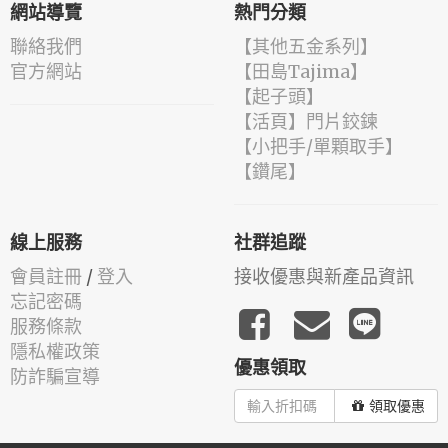
網站導覽
熱門分類
聯絡我們
【其他五金系列】
官方網站
【田島Tajima】
【起子頭】
【活頁】門片鉸鍊
【小把手/單顆取手】
【鑽尾】
線上服務
社群追蹤
會員註冊
/
登入
接收優惠與新產品資訊
忘記密碼
服務條款
隱私權政策
優惠領取
防詐騙宣導
領取優惠