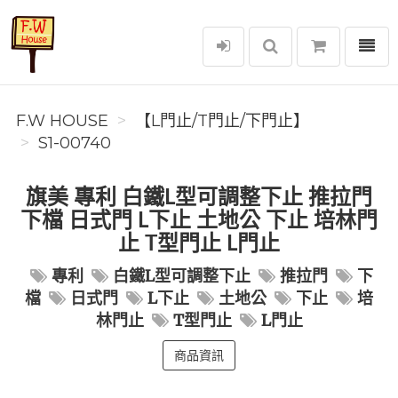
選單
F.W House
F.W HOUSE
【L門止/T門止/下門止】
S1-00740
旗美 專利 白鐵L型可調整下止 推拉門
下檔 日式門 L下止 土地公 下止 培林門
止 T型門止 L門止
專利
白鐵L型可調整下止
推拉門
下
檔
日式門
L下止
土地公
下止
培
林門止
T型門止
L門止
商品資訊