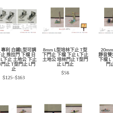
 專利 白鐵L型可調
8mm L型培林下止 T型
20m
止 推拉門 下檔 日
下門止 下檔 下止 L下止
靜音雙
 L下止 土地公 下止
土地公 培林門止 T型門
下檔 L
門止 T型門止 L門
止 L門止
門止
止
$58
$125-$163