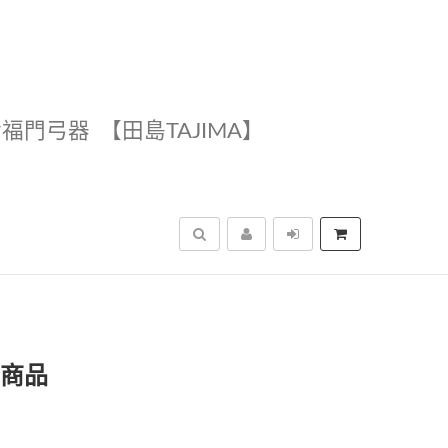
幸福門弓器
【田島TAJIMA】
搜尋
關商品