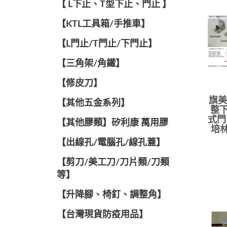
【 L下止、T型下止、門止 】
【KTL工具箱/手推車】
【L門止/T門止/下門止】
【三角架/角鐵】
【修皮刀】
旗美
【其他五金系列】
整下
式門
【其他膠類】矽利康 萬用膠
培林
【出線孔/電腦孔/線孔蓋】
【剪刀/美工刀/刀片類/刀類
等】
【升降腳、椅釘、調整角】
【台灣現貨防疫用品】