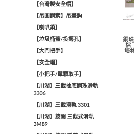
【台灣製安全帽】
【吊圖鋼索】吊畫鉤
【喇叭鎖】
【垃圾桶蓋/投擲孔】
銅珠
檔 
【大門把手】
培林
【安全帽】
【小把手/單顆取手】
【川湖】三截抽底鋼珠滑軌
3306
【川湖】三截滑軌 3301
【川湖】按開 三截式滑軌
3M89