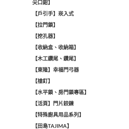
尖口鉗】
【戶引手】崁入式
【拉門鎖】
【挖孔器】
【收納盒、收納箱】
【木工鑽尾、鑽尾】
【東隆】幸福門弓器
【槍釘】
【水平鎖、房門鎖專區】
【活頁】門片鉸鍊
【特殊廚具用品系列】
【田島TAJIMA】