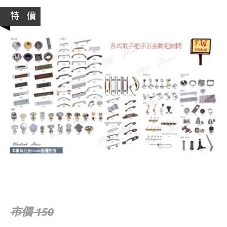
特 價
市價 150