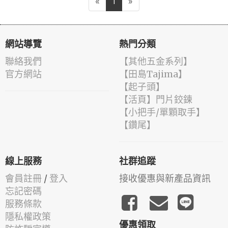
«
1
»
網站導覽
熱門分類
聯絡我們
【其他五金系列】
官方網站
【田島Tajima】
【起子頭】
【活頁】門片鉸鍊
【小把手/單顆取手】
【鑽尾】
線上服務
社群追蹤
會員註冊
/
登入
接收優惠與新產品資訊
忘記密碼
服務條款
隱私權政策
優惠領取