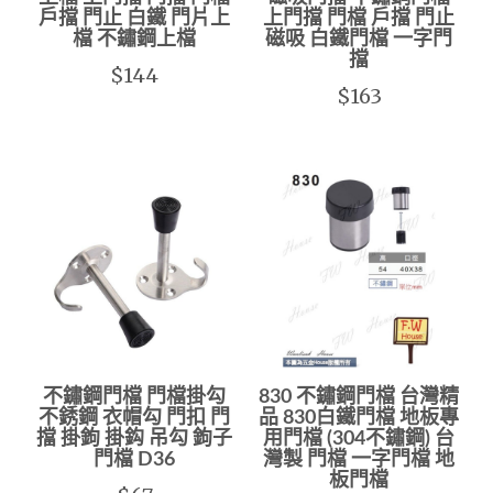
戶擋 門止 白鐵 門片上
上門擋 門檔 戶擋 門止
檔 不鏽鋼上檔
磁吸 白鐵門檔 一字門
擋
$144
$163
不鏽鋼門檔 門檔掛勾
830 不鏽鋼門檔 台灣精
不銹鋼 衣帽勾 門扣 門
品 830白鐵門檔 地板專
擋 掛鉤 掛鈎 吊勾 鉤子
用門檔 (304不鏽鋼) 台
門檔 D36
灣製 門檔 一字門檔 地
板門檔