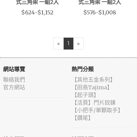
式三角架 一組2入
式三角架 一組2入
$624-$1,152
$576-$1,008
«
1
»
網站導覽
熱門分類
聯絡我們
【其他五金系列】
官方網站
【田島Tajima】
【起子頭】
【活頁】門片鉸鍊
【小把手/單顆取手】
【鑽尾】