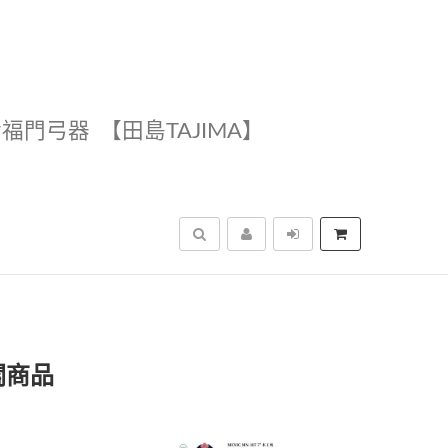
幸福門弓器
【田島TAJIMA】
搜尋
關商品