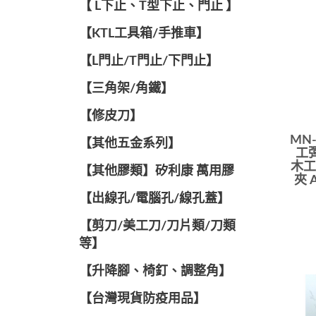
【 L下止、T型下止、門止 】
【KTL工具箱/手推車】
【L門止/T門止/下門止】
【三角架/角鐵】
【修皮刀】
MN-
【其他五金系列】
工
木工
【其他膠類】矽利康 萬用膠
夾 
【出線孔/電腦孔/線孔蓋】
【剪刀/美工刀/刀片類/刀類
等】
【升降腳、椅釘、調整角】
【台灣現貨防疫用品】