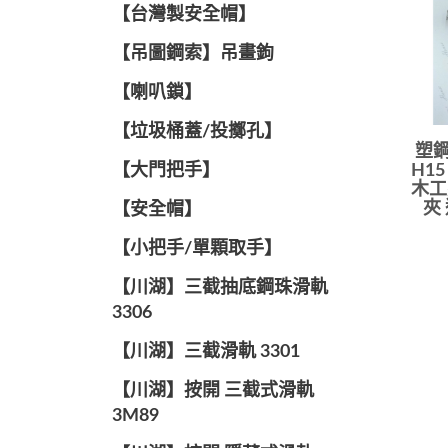
【台灣製安全帽】
【吊圖鋼索】吊畫鉤
【喇叭鎖】
【垃圾桶蓋/投擲孔】
塑鋼
【大門把手】
H1
木工
夾
【安全帽】
【小把手/單顆取手】
【川湖】三截抽底鋼珠滑軌
3306
【川湖】三截滑軌 3301
【川湖】按開 三截式滑軌
3M89