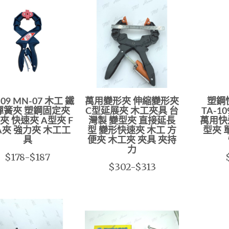
09 MN-07 木工 鐵
萬用變形夾 伸縮變形夾
塑鋼快
彈簧夾 塑鋼固定夾
C型延展夾 木工夾具 台
TA-1
夾 快速夾 A型夾 F
灣製 變型夾 直接延長
萬用快
A夾 強力夾 木工工
型 變形快速夾 木工 方
型夾 
具
便夾 木工夾 夾具 夾持
力
$178-$187
$302-$313