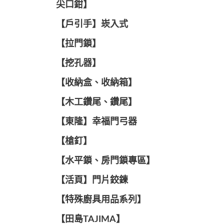
尖口鉗】
【戶引手】崁入式
【拉門鎖】
【挖孔器】
【收納盒、收納箱】
【木工鑽尾、鑽尾】
【東隆】幸福門弓器
【槍釘】
【水平鎖、房門鎖專區】
【活頁】門片鉸鍊
【特殊廚具用品系列】
【田島TAJIMA】