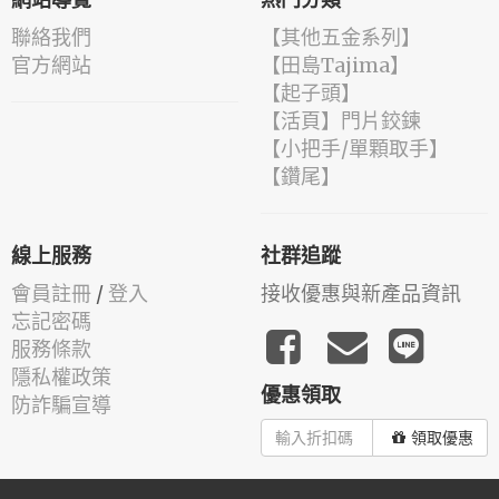
網站導覽
熱門分類
聯絡我們
【其他五金系列】
官方網站
【田島Tajima】
【起子頭】
【活頁】門片鉸鍊
【小把手/單顆取手】
【鑽尾】
線上服務
社群追蹤
會員註冊
/
登入
接收優惠與新產品資訊
忘記密碼
服務條款
隱私權政策
優惠領取
防詐騙宣導
領取優惠