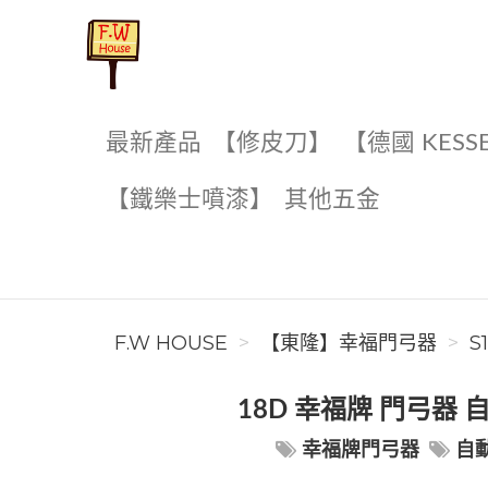
F.W House
最新產品
【修皮刀】
【德國 KESS
【鐵樂士噴漆】
其他五金
F.W HOUSE
【東隆】幸福門弓器
S
18D 幸福牌 門弓器 自動
幸福牌門弓器
自