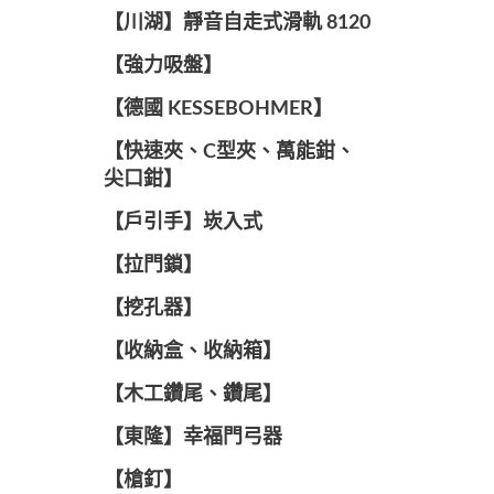
【川湖】靜音自走式滑軌 8120
【強力吸盤】
【德國 KESSEBOHMER】
【快速夾、C型夾、萬能鉗、
尖口鉗】
【戶引手】崁入式
【拉門鎖】
【挖孔器】
【收納盒、收納箱】
【木工鑽尾、鑽尾】
【東隆】幸福門弓器
【槍釘】