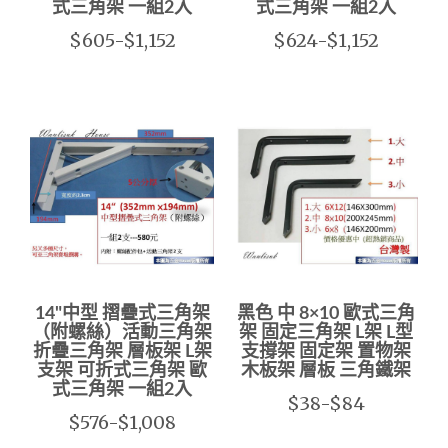
式三角架 一組2入
式三角架 一組2入
$605-$1,152
$624-$1,152
14"中型 摺疊式三角架
黑色 中 8×10 歐式三角
（附螺絲）活動三角架
架 固定三角架 L架 L型
折疊三角架 層板架 L架
支撐架 固定架 置物架
支架 可折式三角架 歐
木板架 層板 三角鐵架
式三角架 一組2入
$38-$84
$576-$1,008