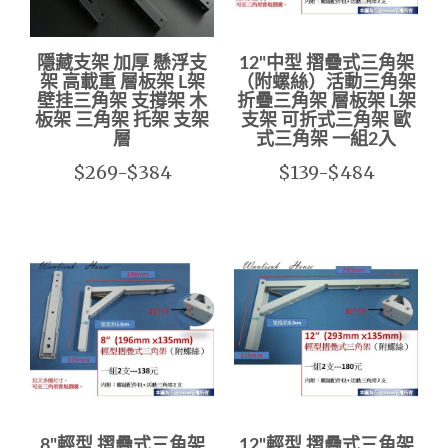
隱藏支架 加厚 懸浮支
12"中型 摺疊式三角架
架 高載重 層板架 L架
（附螺絲）活動三角架
壁挂三角架 支撐架 木
折疊三角架 層板架 L架
板架 三角架 托架 支架
支架 可折式三角架 歐
層
式三角架 一組2入
$269-$384
$139-$484
8"輕型 摺疊式三角架
12"輕型 摺疊式三角架