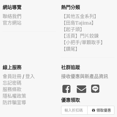
網站導覽
熱門分類
聯絡我們
【其他五金系列】
官方網站
【田島Tajima】
【起子頭】
【活頁】門片鉸鍊
【小把手/單顆取手】
【鑽尾】
線上服務
社群追蹤
會員註冊
/
登入
接收優惠與新產品資訊
忘記密碼
服務條款
隱私權政策
優惠領取
防詐騙宣導
領取優惠