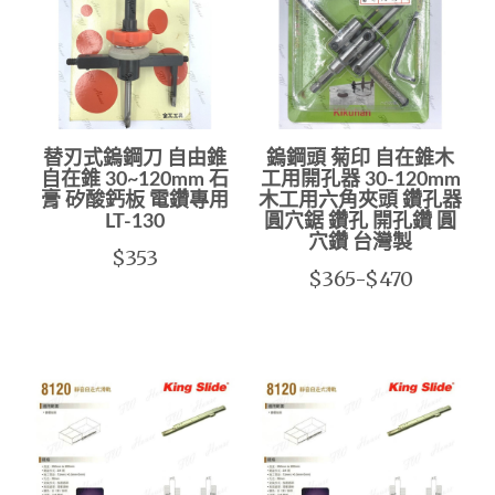
替刃式鎢鋼刀 自由錐
鎢鋼頭 菊印 自在錐木
自在錐 30~120mm 石
工用開孔器 30-120mm
膏 矽酸鈣板 電鑽專用
木工用六角夾頭 鑽孔器
LT-130
圓穴鋸 鑽孔 開孔鑽 圓
穴鑽 台灣製
$353
$365-$470