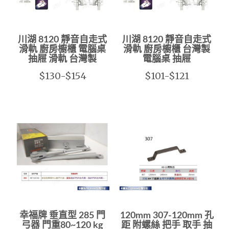
川湖 8120 靜音自走式
川湖 8120 靜音自走式
滑軌 廚房櫥櫃 電腦桌
滑軌 廚房櫥櫃 台灣製
抽屜 滑軌 台灣製
電腦桌 抽屜
$130-$154
$101-$121
幸福牌 垂直型 285 門
120mm 307-120mm 孔
弓器 門重80~120 kg
距 附螺絲 把手 取手 抽