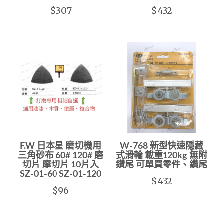
$307
$432
F.W 日本星 磨切機用
W-768 新型快速隱藏
三角砂布 60# 120# 磨
式滑輪 載重120kg 無附
切片 摩切片 10片入
鑽尾 可單買零件、鑽尾
SZ-01-60 SZ-01-120
$432
$96