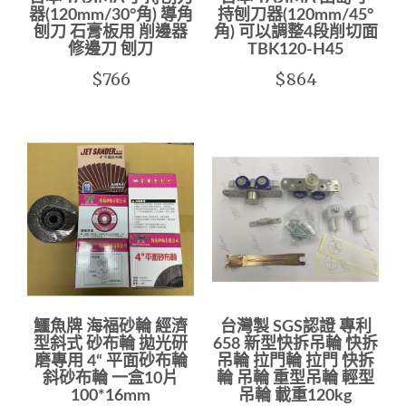
器(120mm/30°角) 導角
持刨刀器(120mm/45°
刨刀 石膏板用 削邊器
角) 可以調整4段削切面
修邊刀 刨刀
TBK120-H45
$766
$864
鱷魚牌 海福砂輪 經濟
台灣製 SGS認證 專利
型斜式 砂布輪 拋光研
658 新型快拆吊輪 快拆
磨專用 4“ 平面砂布輪
吊輪 拉門輪 拉門 快拆
斜砂布輪 一盒10片
輪 吊輪 重型吊輪 輕型
100*16mm
吊輪 載重120kg