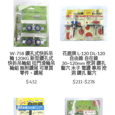
W-758 鑽孔式快拆吊
花鹿牌 L-120 DL-120
輪 120KG 新型鑽孔式
自由錐 自在錐
快拆吊輪組 拉門滑輪吊
30~120mm 挖洞 鑽孔
輪組 無附鑽尾 可單買
鑿穴 木子 電鑽 專用 挖
零件、鑽尾
洞 鑽孔 鑿穴
$432
$211-$278