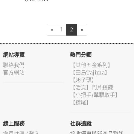
«
1
2
»
網站導覽
熱門分類
聯絡我們
【其他五金系列】
官方網站
【田島Tajima】
【起子頭】
【活頁】門片鉸鍊
【小把手/單顆取手】
【鑽尾】
線上服務
社群追蹤
會員註冊
/
登入
接收優惠與新產品資訊